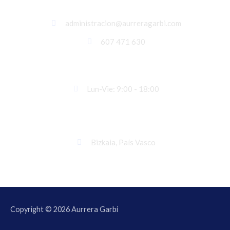
Contáctanos
administracion@aurreragarbi.com
607 471 630
Horario laboral
Lun-Vie: 9:00 - 18:00
Dirección
Bizkaia, País Vasco
Copyright © 2026
Aurrera Garbi