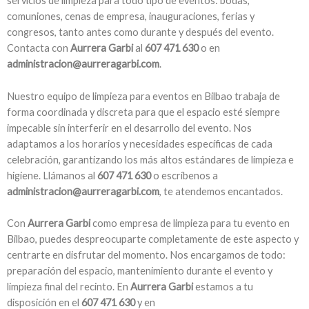
servicios de limpieza para todo tipo de eventos: bodas,
comuniones, cenas de empresa, inauguraciones, ferias y
congresos, tanto antes como durante y después del evento.
Contacta con
Aurrera Garbi
al
607 471 630
o en
administracion@aurreragarbi.com
.
Nuestro equipo de limpieza para eventos en Bilbao trabaja de
forma coordinada y discreta para que el espacio esté siempre
impecable sin interferir en el desarrollo del evento. Nos
adaptamos a los horarios y necesidades específicas de cada
celebración, garantizando los más altos estándares de limpieza e
higiene. Llámanos al
607 471 630
o escríbenos a
administracion@aurreragarbi.com
, te atendemos encantados.
Con
Aurrera Garbi
como empresa de limpieza para tu evento en
Bilbao, puedes despreocuparte completamente de este aspecto y
centrarte en disfrutar del momento. Nos encargamos de todo:
preparación del espacio, mantenimiento durante el evento y
limpieza final del recinto. En
Aurrera Garbi
estamos a tu
disposición en el
607 471 630
y en