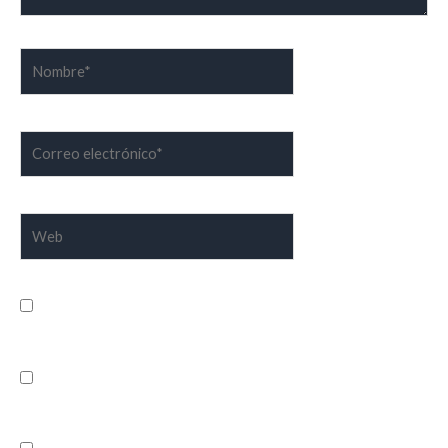
Nombre*
Correo
electrónico*
Web
Guarda mi nombre, correo electrónico y web en este
navegador para la próxima vez que comente.
Recibir un correo electrónico con los siguientes comentarios
a esta entrada.