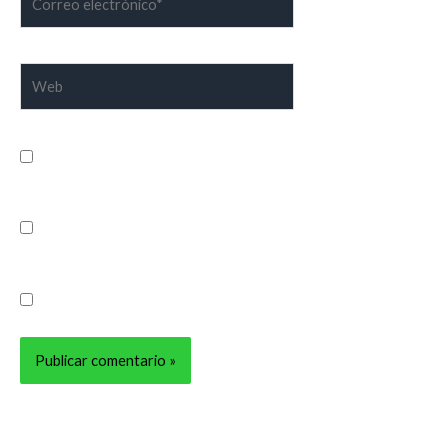
electrónico*
Web
Guarda mi nombre, correo electrónico y web en este
navegador para la próxima vez que comente.
Recibir un correo electrónico con los siguientes comentarios
a esta entrada.
Recibir un correo electrónico con cada nueva entrada.