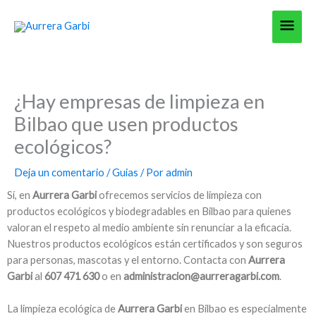
Ir
Men
al
contenido
princ
¿Hay empresas de limpieza en
Bilbao que usen productos
ecológicos?
Deja un comentario
/
Guias
/ Por
admin
Sí, en
Aurrera Garbi
ofrecemos servicios de limpieza con
productos ecológicos y biodegradables en Bilbao para quienes
valoran el respeto al medio ambiente sin renunciar a la eficacia.
Nuestros productos ecológicos están certificados y son seguros
para personas, mascotas y el entorno. Contacta con
Aurrera
Garbi
al
607 471 630
o en
administracion@aurreragarbi.com
.
La limpieza ecológica de
Aurrera Garbi
en Bilbao es especialmente