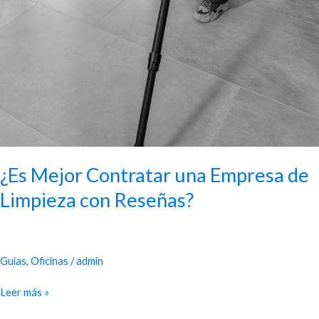
¿Es Mejor Contratar una Empresa de
Limpieza con Reseñas?
Guias
,
Oficinas
/
admin
Leer más »