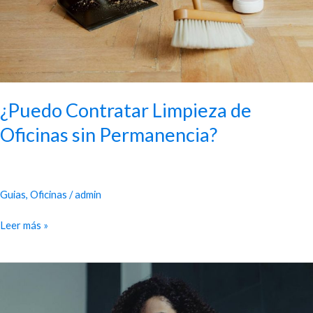
¿Puedo Contratar Limpieza de
Oficinas sin Permanencia?
Guias
,
Oficinas
/
admin
Leer más »
¿Qué
Pasa
si