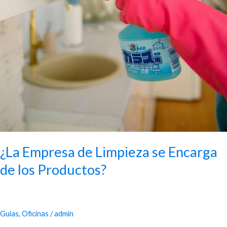
¿La Empresa de Limpieza se Encarga
de los Productos?
Guias
,
Oficinas
/
admin