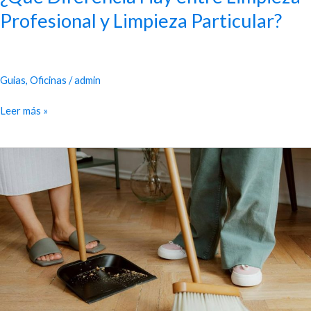
Profesional y Limpieza Particular?
Guias
,
Oficinas
/
admin
Leer más »
¿Cómo
Saber
si
una
Empresa
de
Limpieza
es
Profesional?