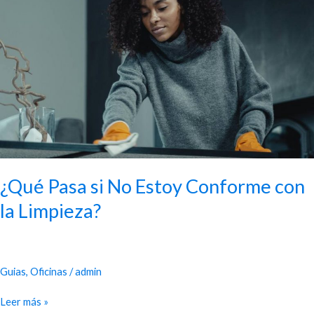
No
Estoy
Conforme
con
la
Limpieza?
¿Qué Pasa si No Estoy Conforme con
la Limpieza?
Guias
,
Oficinas
/
admin
Leer más »