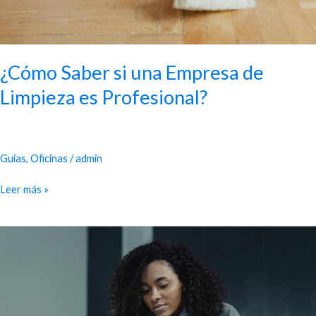
¿Cómo Saber si una Empresa de
Limpieza es Profesional?
Guias
,
Oficinas
/
admin
Leer más »
¿Qué
Debe
Tener
una
Empresa
de